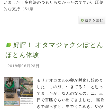
いました！多数決のつもりもなかったのですが、圧倒
的な支持（51票...
続きを読む
好評！ オタマジャクシぽとん
ぽとん体験
2018年06月23日
モリアオガエルの卵が孵化し始めま
した！この卵、生きてる？ と思っ
てましたが、なんのなんの、二、三
日で百匹ぐらい出てきました。 霧吹
きで濡らすと、中でうごめき、やが