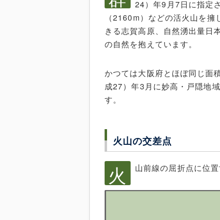
24）年9月7日に指定
（2160m）などの活火山を
きる志賀高原、自然湧出量日
の自然を抱えています。
かつては大阪府とほぼ同じ面積
成27）年3月に妙高・戸隠地
す。
火山の交差点
火
山前線の屈折点に位置