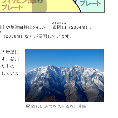
あずまやさん
間山や草津白根山のほか、
四阿山
（2354m）、
ま
山
（2038m）などが展開しています。
三大岩壁に
ます。谷川
したもの
をしていま
険しい表情を見せる谷川連峰