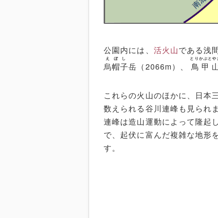
公園内には、
活火山
である浅
えぼし
とりかぶとや
烏帽子
岳（2066m）、
鳥甲
これらの火山のほかに、日本
数えられる谷川連峰も見られ
連峰は造山運動によって隆起
で、起伏に富んだ複雑な地形
す。