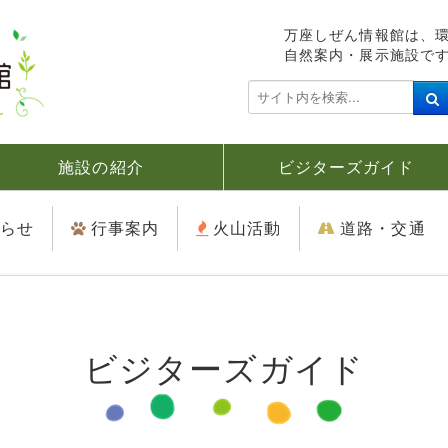
万座しぜん情報館は、
自然案内・展示施設で
検
索
.
.
施設の紹介
ビジターズガイド
.
らせ
行事案内
火山活動
道路・交通
ビジターズガイド