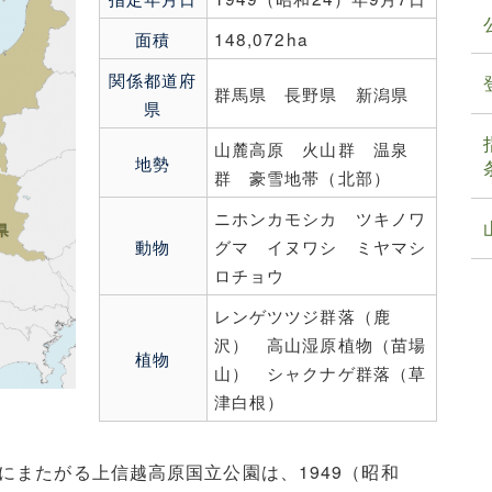
面積
148,072ha
関係都道府
群馬県 長野県 新潟県
県
山麓高原 火山群 温泉
地勢
群 豪雪地帯（北部）
ニホンカモシカ ツキノワ
動物
グマ イヌワシ ミヤマシ
ロチョウ
レンゲツツジ群落（鹿
沢） 高山湿原植物（苗場
植物
山） シャクナゲ群落（草
津白根）
にまたがる上信越高原国立公園は、1949（昭和