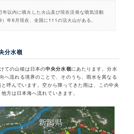
万年以内に噴火した火山及び現在活発な噴気活動
29）年6月現在、全国に111の活火山がある。
央分水嶺
けての山稜は日本の
中央分水嶺
にあたります。分水
向へ流れる境界のことで、そのうち、雨水を異なる
嶺と呼んでいます。空から降ってきた雨は、この中央
、他方は日本海へ流れていきます。