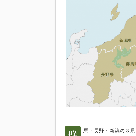
群
馬・長野・新潟の３県