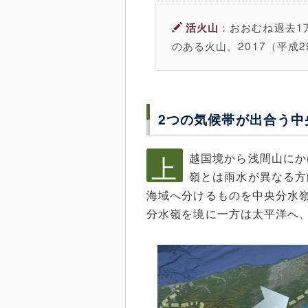
：おおむね過去1
活火山
のある火山。2017（平成
2つの気候帯が出合う中
上
越国境から浅間山にか
嶺とは雨水が異なる方
海域へ分けるものを中央分水
分水嶺を境に一方は太平洋へ