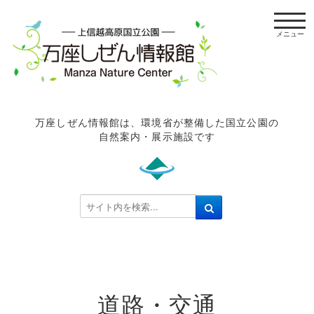
t
o
g
g
l
e
n
万座しぜん情報館は、環境省が整備した国立公園の
a
自然案内・展示施設です
v
i
g
a
検
t
索
i
.
o
.
n
.
道路・交通