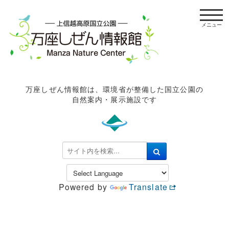
t
o
g
g
l
e
n
万座しぜん情報館は、環境省が整備した国立公園の
a
自然案内・展示施設です
v
i
g
a
検
t
索
i
.
o
.
n
Powered by
Translate
.