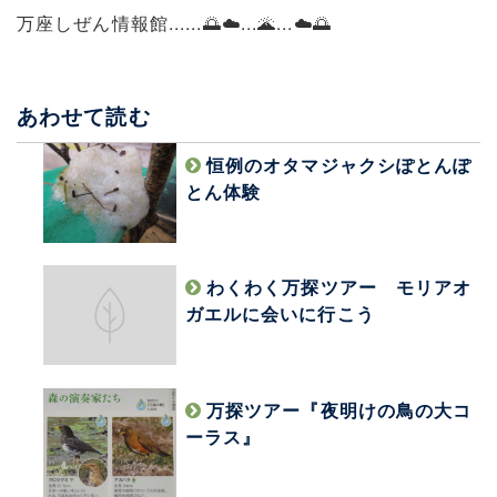
万座しぜん情報館......🌅☁️...🌋...☁️🌅
あわせて読む
恒例のオタマジャクシぽとんぽ
とん体験
わくわく万探ツアー モリアオ
ガエルに会いに行こう
万探ツアー『夜明けの鳥の大コ
ーラス』