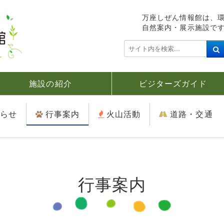
万座しぜん情報館は、
自然案内・展示施設で
検
索
.
.
施設の紹介
ビジターズガイド
.
らせ
行事案内
火山活動
道路・交通
行事案内