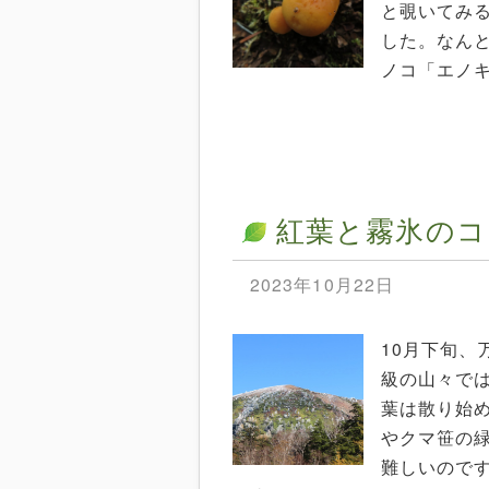
と覗いてみ
した。なん
ノコ「エノキ
紅葉と霧氷のコ
2023年10月22日
10月下旬、
級の山々で
葉は散り始
やクマ笹の
難しいので