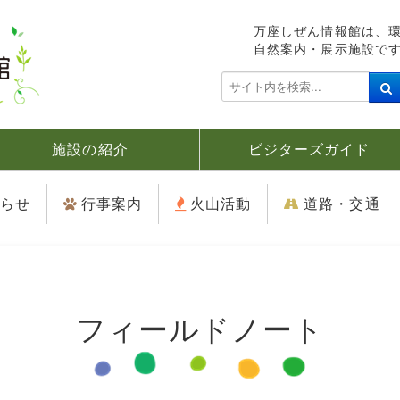
万座しぜん情報館は、
自然案内・展示施設で
検
索
.
.
施設の紹介
ビジターズガイド
.
らせ
行事案内
火山活動
道路・交通
フィールドノート