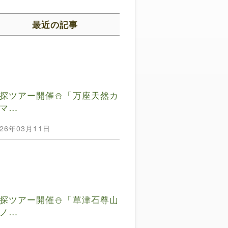
最近の記事
探ツアー開催⛄️「万座天然カ
マ…
026年03月11日
探ツアー開催⛄️「草津石尊山
ノ…