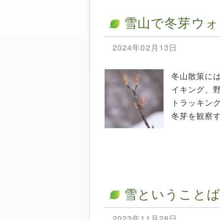
雪山で冬芽ウォ
2024年02月13日
冬山散策に
イキング、
トラッキン
冬芽を観察す
雪ということ
2023年11月28日