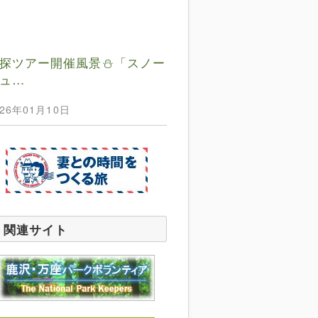
探ツアー開催風景⛄️「スノー
ュ…
026年01月10日
関連サイト