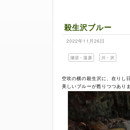
殺生沢ブルー
2022年11月26日
湖沼・湿原
川・沢
空吹の横の殺生沢に、在りし
美しいブルーが甦りつつあり