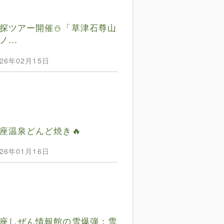
探ツアー開催⛄️「草津石尊山
ノ…
026年02月15日
座温泉どんど焼き🔥
026年01月16日
座しぜん情報館の雪爆弾：雪