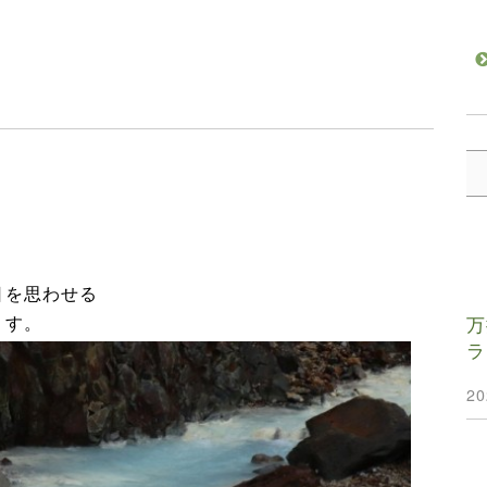
日を思わせる
万
ます。
ラ
2