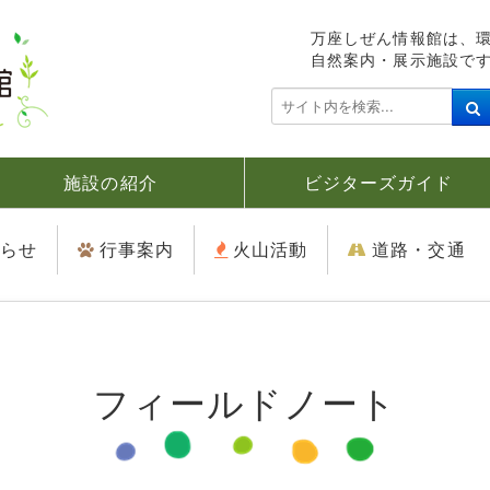
万座しぜん情報館は、
自然案内・展示施設で
検
索
.
.
施設の紹介
ビジターズガイド
.
らせ
行事案内
火山活動
道路・交通
フィールドノート