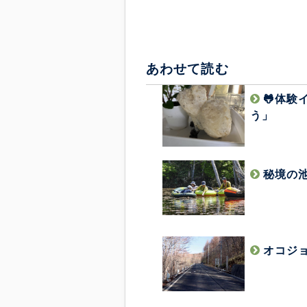
あわせて読む
🐸体
う」
秘境の
オコジ