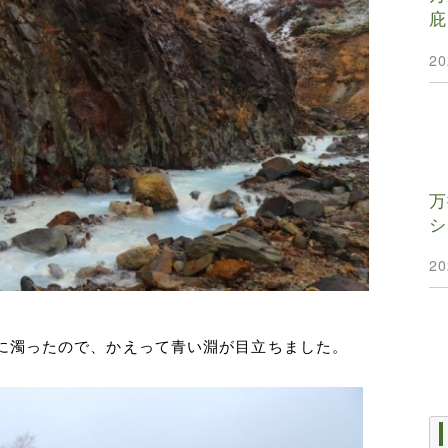
庇
2
万
シ
2
に濁ったので、かえって青い淵が目立ちました。