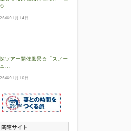
⛄️
026年01月14日
探ツアー開催風景⛄️「スノー
ュ…
026年01月10日
関連サイト