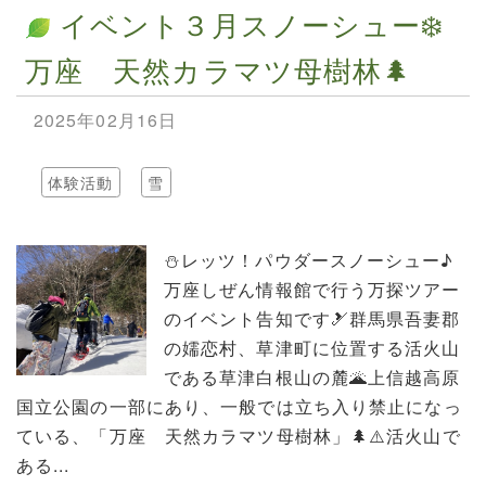
イベント３月スノーシュー❄️
万座 天然カラマツ母樹林🌲
2025年02月16日
体験活動
雪
⛄️レッツ！パウダースノーシュー♪
万座しぜん情報館で行う万探ツアー
のイベント告知です🎿群馬県吾妻郡
の嬬恋村、草津町に位置する活火山
である草津白根山の麓🌋上信越高原
国立公園の一部にあり、一般では立ち入り禁止になっ
ている、「万座 天然カラマツ母樹林」🌲⚠️活火山で
ある...