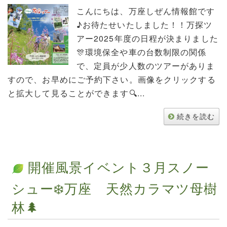
こんにちは、万座しぜん情報館です
♪お待たせいたしました！！万探ツ
アー2025年度の日程が決まりました
🎊環境保全や車の台数制限の関係
で、定員が少人数のツアーがありま
すので、お早めにご予約下さい。画像をクリックする
と拡大して見ることができます🔍...
続きを読む
開催風景イベント３月スノー
シュー❄️万座 天然カラマツ母樹
林🌲