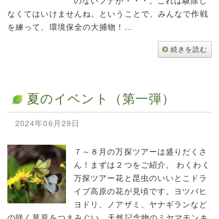
のないフナが・・・。これは駆除し
なくてはいけませんね。ということで、みんなで作戦
を練って、環境保全の大捕物！...
続きを読む
夏のイベント（第一弾）
2024年06月29日
７～８月の万探ツアーは盛りだくさ
ん！まずは２つをご紹介。 わくわく
万探ツアー花と昆虫のいいとこドラ
イブ高原の花が見頃です。ヨツバヒ
ヨドリ、ノアザミ、ヤナギランなど
の咲く草原をつまみぐい。天然記念物のミヤマモンキ