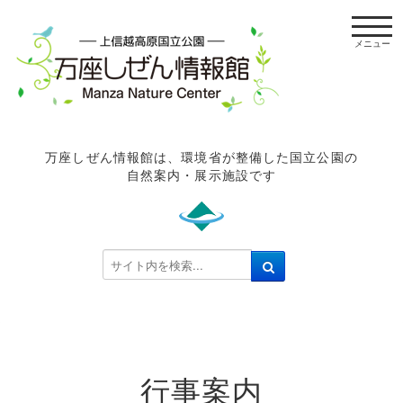
t
o
g
g
l
e
n
万座しぜん情報館は、環境省が整備した国立公園の
a
自然案内・展示施設です
v
i
g
a
検
t
索
i
.
o
.
n
.
行事案内