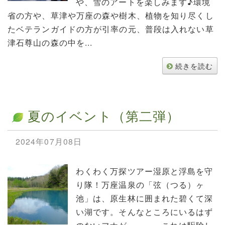
や、雪のアートを楽しみます♪環境
省の方や、草津や万座の森や樹木、植物を知り尽くし
たベテランガイドの方が引率の元、普段は入れない草
津石尊山の森の中を...
続きを読む
夏のイベント（第二弾）
2024年07月08日
わくわく万探ツアー湿原と浮島を守
り隊！万座温泉の「弦（つる）ヶ
池」は、原生林に囲まれた碧くて深
い湖です。そんなところにいるはず