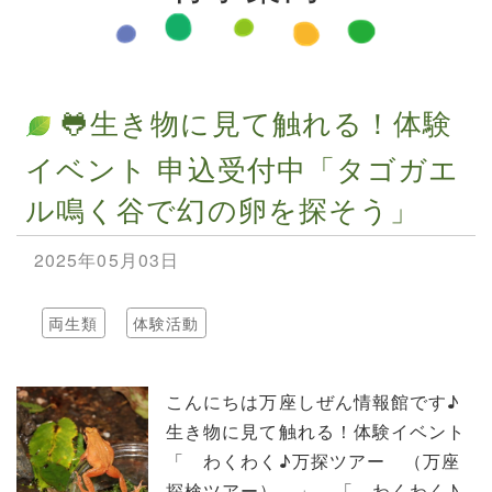
🐸生き物に見て触れる！体験
イベント 申込受付中「タゴガエ
ル鳴く谷で幻の卵を探そう」
2025年05月03日
両生類
体験活動
こんにちは万座しぜん情報館です♪
生き物に見て触れる！体験イベント
「 わくわく♪万探ツアー （万座
探検ツアー） 」 「 わくわく♪