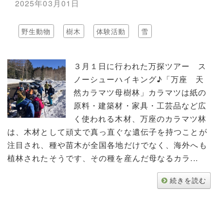
2025年03月01日
野生動物
樹木
体験活動
雪
３月１日に行われた万探ツアー ス
ノーシューハイキング♪「万座 天
然カラマツ母樹林」カラマツは紙の
原料・建築材・家具・工芸品など広
く使われる木材、万座のカラマツ林
は、木材として頑丈で真っ直ぐな遺伝子を持つことが
注目され、種や苗木が全国各地だけでなく、海外へも
植林されたそうです、その種を産んだ母なるカラ...
続きを読む