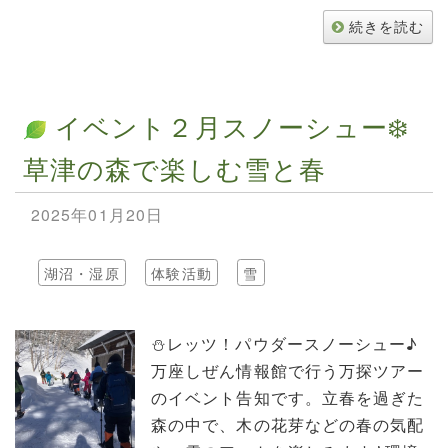
続きを読む
イベント２月スノーシュー❄️
草津の森で楽しむ雪と春
2025年01月20日
湖沼・湿原
体験活動
雪
⛄️レッツ！パウダースノーシュー♪
万座しぜん情報館で行う万探ツアー
のイベント告知です。立春を過ぎた
森の中で、木の花芽などの春の気配