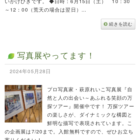
いかけひきです。 ◆日時：6月15日（土） 10：30
～12：00（荒天の場合は翌日）...
続きを読む
写真展やってます！
2024年05月28日
プロ写真家・萩原れいこ写真展『自
然と人の出会い～あふれる笑顔の万
探ツアー』開催中です！ 万探ツアー
の楽しさが、ダイナミックな構図と
鮮明な描写で表現されています。こ
の企画展は7/20まで。入館無料ですので、ぜひお立ち
寄りください！