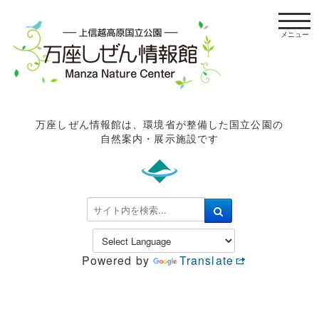
t
o
g
g
l
e
n
万座しぜん情報館は、環境省が整備した国立公園の
a
自然案内・展示施設です
v
i
g
a
検
t
索
i
.
o
.
n
Powered by
Translate
.