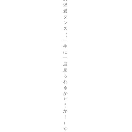
求
愛
ダ
ン
ス
（
一
生
に
一
度
見
ら
れ
る
か
ど
う
か
！
）
や