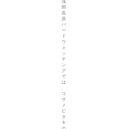
浅
間
高
原
バ
ー
ド
ウ
ォ
ッ
チ
ン
グ
で
は
、
コ
サ
メ
ビ
タ
キ
の