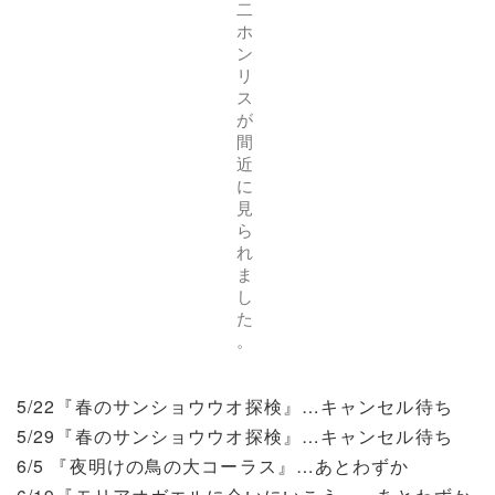
二
ホ
ン
リ
ス
が
間
近
に
見
ら
れ
ま
し
た
。
5/22『春のサンショウウオ探検』…キャンセル待ち
5/29『春のサンショウウオ探検』…キャンセル待ち
6/5 『夜明けの鳥の大コーラス』…あとわずか