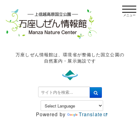
t
o
g
g
l
e
n
万座しぜん情報館は、環境省が整備した国立公園の
a
自然案内・展示施設です
v
i
g
a
検
t
索
i
.
o
.
n
Powered by
Translate
.