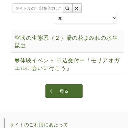
タ
イ
表
ト
示
ル
数
の
空吹の生態系（２）湯の花まみれの水生
一
部
昆虫
を
入
🐸体験イベント 申込受付中「モリアオガ
力
エルに会いに行こう」
し
て
く
だ
戻る
さ
い
サイトのご利用にあたって